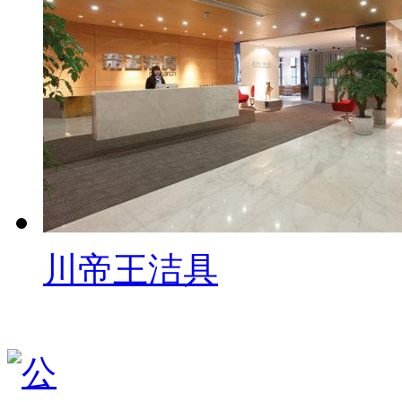
川帝王洁具