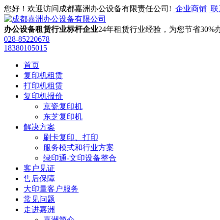
您好！欢迎访问成都嘉洲办公设备有限责任公司!
企业商铺
联
办公设备租赁行业标杆企业
24年租赁行业经验，为您节省30%
028-85220678
‭18380105015
首页
复印机租赁
打印机租赁
复印机报价
京瓷复印机
东芝复印机
解决方案
刷卡复印、打印
服务模式和行业方案
绿印通-文印设备整合
客户见证
售后保障
大印量客户服务
常见问题
走进嘉洲
嘉洲简介